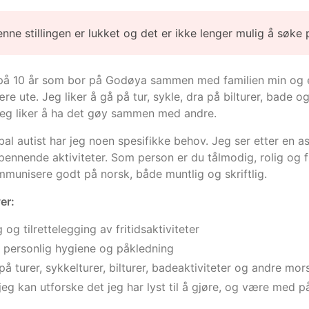
enne stillingen er lukket og det er ikke lenger mulig å søke 
 på 10 år som bor på Godøya sammen med familien min og en 
re ute. Jeg liker å gå på tur, sykle, dra på bilturer, bade 
jeg liker å ha det gøy sammen med andre.
l autist har jeg noen spesifikke behov. Jeg ser etter en assi
nnende aktiviteter. Som person er du tålmodig, rolig og fl
munisere godt på norsk, både muntlig og skriftlig.
er:
 og tilrettelegging av fritidsaktiviteter
 personlig hygiene og påkledning
 turer, sykkelturer, bilturer, badeaktiviteter og andre mo
t jeg kan utforske det jeg har lyst til å gjøre, og være med