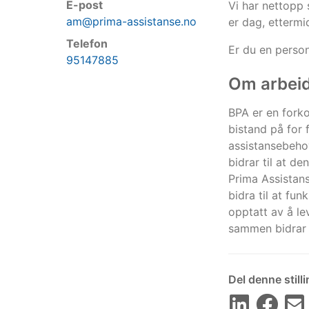
E-post
Vi har nettopp 
am@prima-assistanse.no
er dag, ettermi
Telefon
Er du en person
95147885
Om arbei
BPA er en forko
bistand på for 
assistansebehov
bidrar til at de
Prima Assistans
bidra til at fu
opptatt av å le
sammen bidrar 
Del denne still