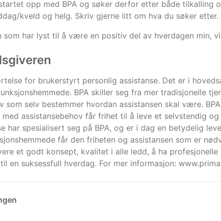
startet opp med BPA og søker derfor etter både tilkalling og
ddag/kveld og helg. Skriv gjerne litt om hva du søker etter.
 som har lyst til å være en positiv del av hverdagen min, vi
dsgiveren
rtelse for brukerstyrt personlig assistanse. Det er i hoveds
funksjonshemmede. BPA skiller seg fra mer tradisjonelle tj
 som selv bestemmer hvordan assistansen skal være. BPA er
n med assistansebehov får frihet til å leve et selvstendig og 
e har spesialisert seg på BPA, og er i dag en betydelig lev
nksjonshemmede får den friheten og assistansen som er nødve
vere et godt konsept, kvalitet i alle ledd, å ha profesjonelle
til en suksessfull hverdag. For mer informasjon: www.prima
ingen