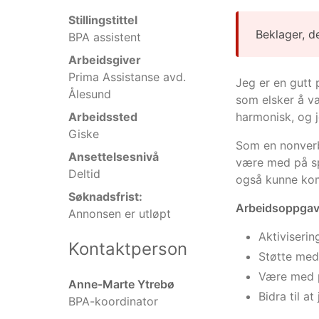
Stillingstittel
Beklager, d
BPA assistent
Arbeidsgiver
Prima Assistanse avd.
Jeg er en gutt
Ålesund
som elsker å væ
Arbeidssted
harmonisk, og 
Giske
Som en nonverba
Ansettelsesnivå
være med på spe
Deltid
også kunne kom
Søknadsfrist:
Arbeidsoppgav
Annonsen er utløpt
Aktivisering
Kontaktperson
Støtte med
Være med på
Anne-Marte Ytrebø
Bidra til a
BPA-koordinator