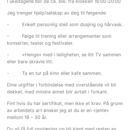
I ukedagene blir de ca. slik: fra klokken 16:00-20:00
Jeg trenger hjelp/selskap av deg til følgende:
- Enkelt personlig stell som dusjing og hårvask.
- Følge til trening eller arrangementer som
konserter, teater og festivaler.
- «Henge» med i leiligheten, se litt TV sammen
eller bare skravle litt.
- Ta en tur på kino eller kafe sammen.
Dine utgifter i forbindelse med overstående vil bli
dekket, med mindre annet blir avtalt i forkant.
Fint hvis du har sertifikat, men ikke et krav. På grunn
av arbeidets art ønsker jeg at du er en «jente»
mellom 18 – 30 år.
Du vil få full opplæring og bli kjent med resten av