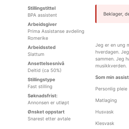
Stillingstittel
Beklager, d
BPA assistent
Arbeidsgiver
Prima Assistanse avdeling
Romerike
Jeg er en ung 
Arbeidssted
hverdagen. Jeg 
Slattum
sammen. Jeg har
Ansettelsesnivå
musikkverden.
Deltid (ca 50%)
Som min assist
Stillingstype
Fast stilling
Personlig pleie
Søknadsfrist:
Matlaging
Annonsen er utløpt
Ønsket oppstart
Husvask
Snarest etter avtale
Klesvask