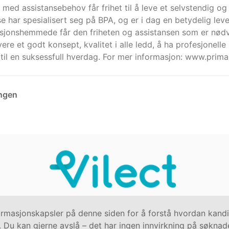
n med assistansebehov får frihet til å leve et selvstendig og 
e har spesialisert seg på BPA, og er i dag en betydelig lev
nksjonshemmede får den friheten og assistansen som er nødve
vere et godt konsept, kvalitet i alle ledd, å ha profesjonelle
til en suksessfull hverdag. For mer informasjon: www.prima
ingen
Kontakt oss på
hallo@vilect.com
masjonskapsler på denne siden for å forstå hvordan kandida
Personvern
|
Informasjonskapsler
 Du kan gjerne avslå – det har ingen innvirkning på søknad