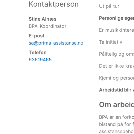
Kontaktperson
Ut på tur
Personlige ege
Stine Alnæs
BPA-Koordinator
Er musikkintere
E-post
Ta initiativ
sa@prima-assistanse.no
Telefon
Pålitelig og om
93619465
Det er ikke kra
Kjemi og perso
Arbeidstid blir 
Om arbei
BPA er en forko
bistand på for 
assistansebehov