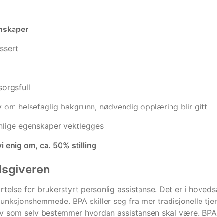
nskaper
ssert
sorgsfull
v om helsefaglig bakgrunn, nødvendig opplæring blir gitt
nlige egenskaper vektlegges
vi enig om, ca. 50% stilling
dsgiveren
rtelse for brukerstyrt personlig assistanse. Det er i hoveds
funksjonshemmede. BPA skiller seg fra mer tradisjonelle tj
 som selv bestemmer hvordan assistansen skal være. BPA er