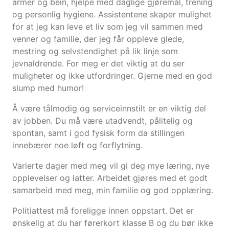
armer og bein, hjelpe med daglige gjøremål, trening
og personlig hygiene. Assistentene skaper mulighet
for at jeg kan leve et liv som jeg vil sammen med
venner og familie, der jeg får oppleve glede,
mestring og selvstendighet på lik linje som
jevnaldrende. For meg er det viktig at du ser
muligheter og ikke utfordringer. Gjerne med en god
slump med humor!
Å være tålmodig og serviceinnstilt er en viktig del
av jobben. Du må være utadvendt, pålitelig og
spontan, samt i god fysisk form da stillingen
innebærer noe løft og forflytning.
Varierte dager med meg vil gi deg mye læring, nye
opplevelser og latter. Arbeidet gjøres med et godt
samarbeid med meg, min familie og god opplæring.
Politiattest må foreligge innen oppstart. Det er
ønskelig at du har førerkort klasse B og du bør ikke