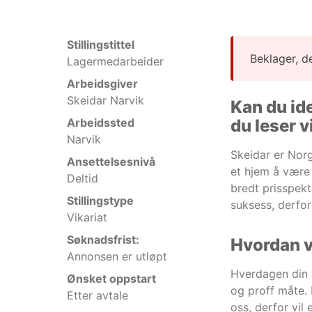
Stillingstittel
Beklager, d
Lagermedarbeider
Arbeidsgiver
Skeidar Narvik
Kan du ide
Arbeidssted
du leser v
Narvik
Skeidar er Norg
Ansettelsesnivå
et hjem å være 
Deltid
bredt prisspekt
Stillingstype
suksess, derfor
Vikariat
Søknadsfrist:
Hvordan v
Annonsen er utløpt
Hverdagen din v
Ønsket oppstart
og proff måte. 
Etter avtale
oss, derfor vil