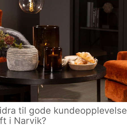
bidra til gode kundeopplevels
ft i Narvik?