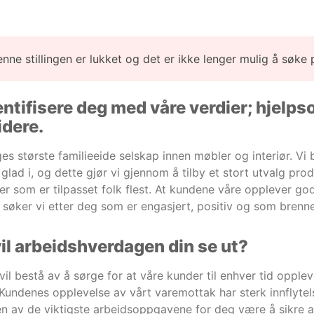
enne stillingen er lukket og det er ikke lenger mulig å søke 
ntifisere deg med våre verdier; hjelpso
idere.
es største familieeide selskap innen møbler og interiør. Vi
glad i, og dette gjør vi gjennom å tilby et stort utvalg prod
er som er tilpasset folk flest. At kundene våre opplever god
 søker vi etter deg som er engasjert, positiv og som bren
il arbeidshverdagen din se ut?
il bestå av å sørge for at våre kunder til enhver tid oppleve
Kundenes opplevelse av vårt varemottak har sterk innflytels
 en av de viktigste arbeidsoppgavene for deg være å sikre 