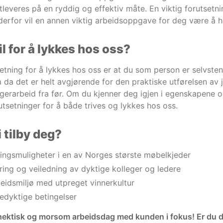
leveres på en ryddig og effektiv måte. En viktig forutsetning
 derfor vil en annen viktig arbeidsoppgave for deg være å h
il for å lykkes hos oss?
setning for å lykkes hos oss er at du som person er selvsten
 da det er helt avgjørende for den praktiske utførelsen av j
gerarbeid fra før. Om du kjenner deg igjen i egenskapene 
tsetninger for å både trives og lykkes hos oss.
 tilby deg?
lingsmuligheter i en av Norges største møbelkjeder
ing og veiledning av dyktige kolleger og ledere
beidsmiljø med utpreget vinnerkultur
edyktige betingelser
hektisk og morsom arbeidsdag med kunden i fokus! Er du den 