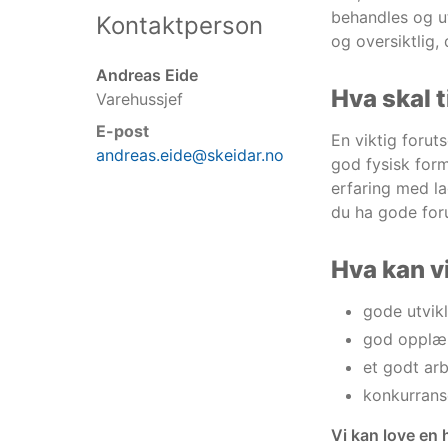
behandles og ut
Kontaktperson
og oversiktlig,
Andreas Eide
Hva skal t
Varehussjef
E-post
En viktig forut
andreas.eide@skeidar.no
god fysisk form
erfaring med la
du ha gode foru
Hva kan vi
gode utvik
god opplær
et godt ar
konkurrans
Vi kan love en 