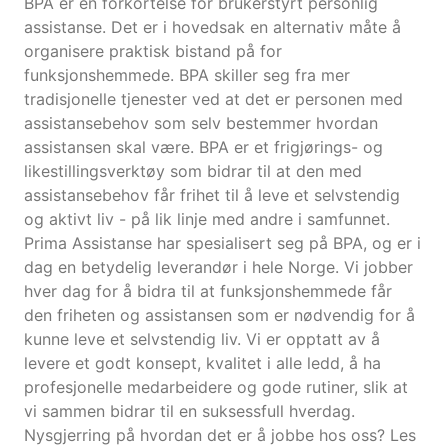
BPA er en forkortelse for brukerstyrt personlig
assistanse. Det er i hovedsak en alternativ måte å
organisere praktisk bistand på for
funksjonshemmede. BPA skiller seg fra mer
tradisjonelle tjenester ved at det er personen med
assistansebehov som selv bestemmer hvordan
assistansen skal være. BPA er et frigjørings- og
likestillingsverktøy som bidrar til at den med
assistansebehov får frihet til å leve et selvstendig
og aktivt liv - på lik linje med andre i samfunnet.
Prima Assistanse har spesialisert seg på BPA, og er i
dag en betydelig leverandør i hele Norge. Vi jobber
hver dag for å bidra til at funksjonshemmede får
den friheten og assistansen som er nødvendig for å
kunne leve et selvstendig liv. Vi er opptatt av å
levere et godt konsept, kvalitet i alle ledd, å ha
profesjonelle medarbeidere og gode rutiner, slik at
vi sammen bidrar til en suksessfull hverdag.
Nysgjerring på hvordan det er å jobbe hos oss? Les