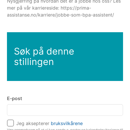
Nysgjerring på hvordan det er å jobbe hos oss? Les
mer på vår karriereside: https://prima-
assistanse.no/karriere/jobbe-som-bpa-assistent/
Søk på denne
stillingen
E-post
Jeg aksepterer
bruksvilkårene
Vær oppmerksom på at vi kan sende e-poster og kalenderinvitasjoner til