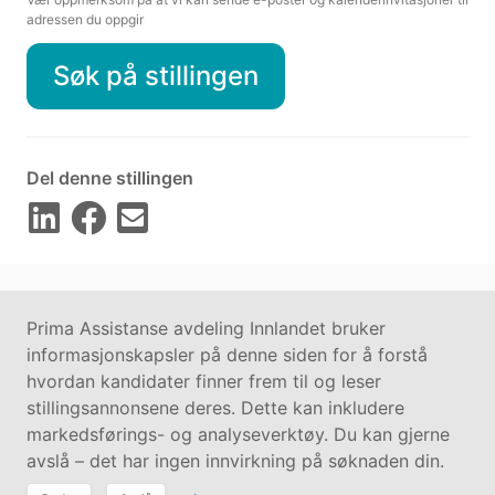
adressen du oppgir
Søk på stillingen
Del denne stillingen
Prima Assistanse avdeling Innlandet bruker
informasjonskapsler på denne siden for å forstå
hvordan kandidater finner frem til og leser
stillingsannonsene deres. Dette kan inkludere
Kontakt oss på
hallo@vilect.com
markedsførings- og analyseverktøy. Du kan gjerne
Personvern
|
Informasjonskapsler
avslå – det har ingen innvirkning på søknaden din.
© 2017–2026 Vilect