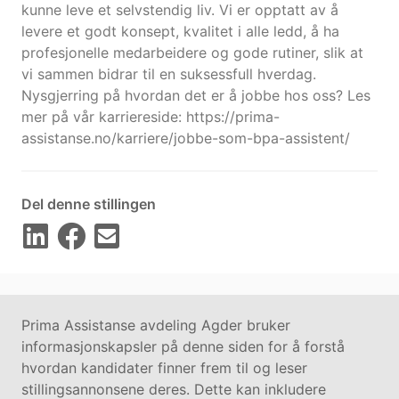
kunne leve et selvstendig liv. Vi er opptatt av å
levere et godt konsept, kvalitet i alle ledd, å ha
profesjonelle medarbeidere og gode rutiner, slik at
vi sammen bidrar til en suksessfull hverdag.
Nysgjerring på hvordan det er å jobbe hos oss? Les
mer på vår karriereside: https://prima-
assistanse.no/karriere/jobbe-som-bpa-assistent/
Del denne stillingen
Prima Assistanse avdeling Agder bruker
informasjonskapsler på denne siden for å forstå
hvordan kandidater finner frem til og leser
stillingsannonsene deres. Dette kan inkludere
Kontakt oss på
hallo@vilect.com