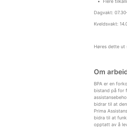
Flere tilkal
Dagvakt: 07.30
Kveldsvakt: 14
Høres dette ut 
Om arbei
BPA er en forko
bistand på for 
assistansebehov
bidrar til at de
Prima Assistans
bidra til at fu
opptatt av å le