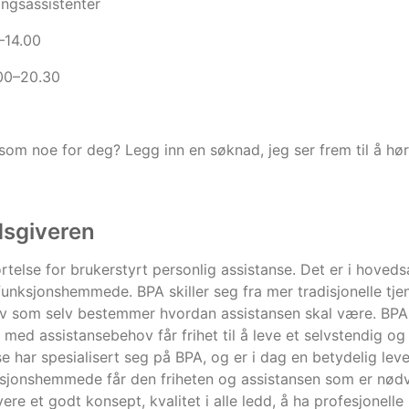
lingsassistenter
–14.00
.00–20.30
som noe for deg? Legg inn en søknad, jeg ser frem til å hør
dsgiveren
rtelse for brukerstyrt personlig assistanse. Det er i hoveds
funksjonshemmede. BPA skiller seg fra mer tradisjonelle tj
 som selv bestemmer hvordan assistansen skal være. BPA er
n med assistansebehov får frihet til å leve et selvstendig og 
e har spesialisert seg på BPA, og er i dag en betydelig lev
nksjonshemmede får den friheten og assistansen som er nødve
vere et godt konsept, kvalitet i alle ledd, å ha profesjonelle