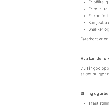
Er påliteli
Er rolig, t
Er komfort
Kan jobbe 
Snakker og
Førerkort er en
Hva kan du for
Du får god oppl
at det du gjør 
Stilling og arbe
1 fast still