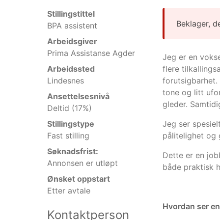
Stillingstittel
Beklager, d
BPA assistent
Arbeidsgiver
Prima Assistanse Agder
Jeg er en vokse
Arbeidssted
flere tilkallin
Lindesnes
forutsigbarhet.
tone og litt uf
Ansettelsesnivå
gleder. Samtidi
Deltid (17%)
Stillingstype
Jeg ser spesiel
Fast stilling
pålitelighet og 
Søknadsfrist:
Dette er en job
Annonsen er utløpt
både praktisk h
Ønsket oppstart
Etter avtale
Hvordan ser en
Kontaktperson