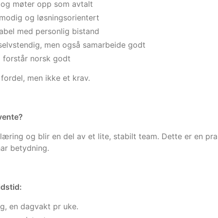
g og møter opp som avtalt
ålmodig og løsningsorientert
abel med personlig bistand
selvstendig, men også samarbeide godt
 forstår norsk godt
 fordel, men ikke et krav.
vente?
æring og blir en del av et lite, stabilt team. Dette er en pr
har betydning.
idstid:
ing, en dagvakt pr uke.