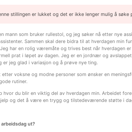
enne stillingen er lukket og det er ikke lenger mulig å søke 
n mann som bruker rullestol, og jeg søker nå etter nye assiste
gsassistenter. Sammen skal dere bidra til at hverdagen min f
 Jeg har en rolig væremåte og trives best når hverdagen er 
ormell prat i løpet av dagen. Jeg er en jordnær og avslapp
g er jeg glad i variasjon og å prøve nye ting.
t etter voksne og modne personer som ønsker en meningsful
gode rutiner.
b hvor du blir en viktig del av hverdagen min. Arbeidet for
jelp og det å være en trygg og tilstedeværende støtte i da
 arbeidsdag ut?