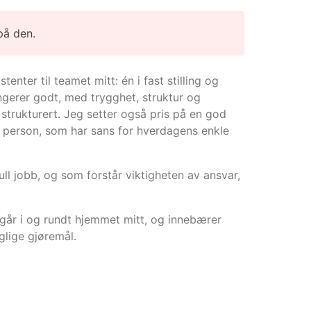
på den.
nter til teamet mitt: én i fast stilling og
ungerer godt, med trygghet, struktur og
strukturert. Jeg setter også pris på en god
et person, som har sans for hverdagens enkle
l jobb, og som forstår viktigheten av ansvar,
egår i og rundt hjemmet mitt, og innebærer
glige gjøremål.