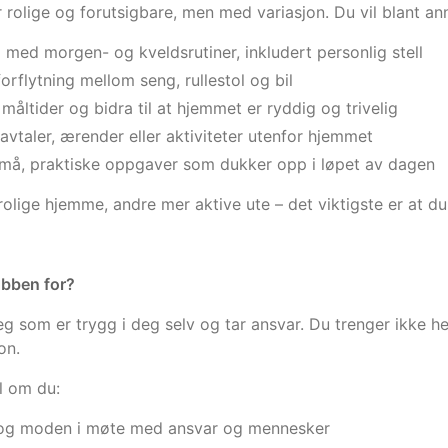
rolige og forutsigbare, men med variasjon. Du vil blant an
med morgen- og kveldsrutiner, inkludert personlig stell
orflytning mellom seng, rullestol og bil
måltider og bidra til at hjemmet er ryddig og trivelig
avtaler, ærender eller aktiviteter utenfor hjemmet
må, praktiske oppgaver som dukker opp i løpet av dagen
olige hjemme, andre mer aktive ute – det viktigste er at du b
obben for?
eg som er trygg i deg selv og tar ansvar. Du trenger ikke h
on.
l om du:
og moden i møte med ansvar og mennesker