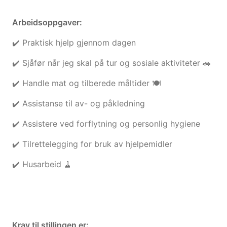
Arbeidsoppgaver:
✔️ Praktisk hjelp gjennom dagen
✔️ Sjåfør når jeg skal på tur og sosiale aktiviteter 🚗
✔️ Handle mat og tilberede måltider 🍽️
✔️ Assistanse til av- og påkledning
✔️ Assistere ved forflytning og personlig hygiene
✔️ Tilrettelegging for bruk av hjelpemidler
✔️ Husarbeid 🧹
Krav til stillingen er: