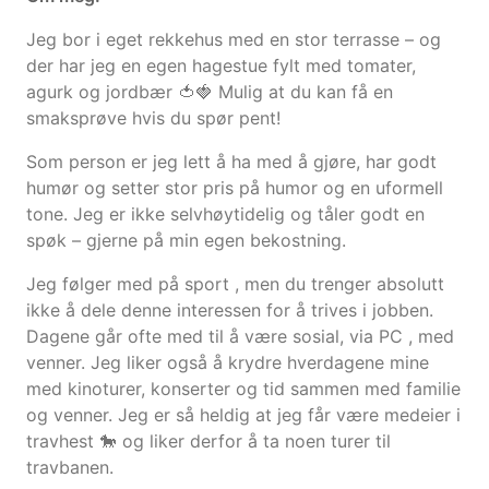
Jeg bor i eget rekkehus med en stor terrasse – og
der har jeg en egen hagestue fylt med tomater,
agurk og jordbær 🍅🍓 Mulig at du kan få en
smaksprøve hvis du spør pent!
Som person er jeg lett å ha med å gjøre, har godt
humør og setter stor pris på humor og en uformell
tone. Jeg er ikke selvhøytidelig og tåler godt en
spøk – gjerne på min egen bekostning.
Jeg følger med på sport , men du trenger absolutt
ikke å dele denne interessen for å trives i jobben.
Dagene går ofte med til å være sosial, via PC , med
venner. Jeg liker også å krydre hverdagene mine
med kinoturer, konserter og tid sammen med familie
og venner. Jeg er så heldig at jeg får være medeier i
travhest 🐎 og liker derfor å ta noen turer til
travbanen.