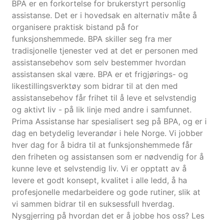
BPA er en forkortelse for brukerstyrt personlig
assistanse. Det er i hovedsak en alternativ måte å
organisere praktisk bistand på for
funksjonshemmede. BPA skiller seg fra mer
tradisjonelle tjenester ved at det er personen med
assistansebehov som selv bestemmer hvordan
assistansen skal være. BPA er et frigjørings- og
likestillingsverktøy som bidrar til at den med
assistansebehov får frihet til å leve et selvstendig
og aktivt liv - på lik linje med andre i samfunnet.
Prima Assistanse har spesialisert seg på BPA, og er i
dag en betydelig leverandør i hele Norge. Vi jobber
hver dag for å bidra til at funksjonshemmede får
den friheten og assistansen som er nødvendig for å
kunne leve et selvstendig liv. Vi er opptatt av å
levere et godt konsept, kvalitet i alle ledd, å ha
profesjonelle medarbeidere og gode rutiner, slik at
vi sammen bidrar til en suksessfull hverdag.
Nysgjerring på hvordan det er å jobbe hos oss? Les