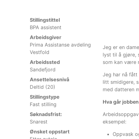
Stillingstittel
BPA assistent
Arbeidsgiver
Prima Assistanse avdeling
Jeg er en dame 
Vestfold
lyst til å gjør
Arbeidssted
som kan være m
Sandefjord
Jeg har nå fått
Ansettelsesnivå
litt smidigere,
Deltid (20)
med datteren mi
Stillingstype
Hva går jobben
Fast stilling
Søknadsfrist:
Arbeidsoppgave
Snarest
eksempel:
Ønsket oppstart
Oppvask o