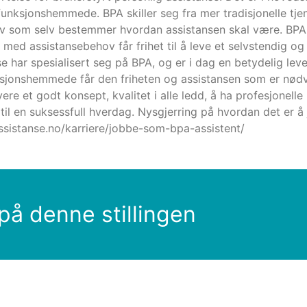
funksjonshemmede. BPA skiller seg fra mer tradisjonelle tj
 som selv bestemmer hvordan assistansen skal være. BPA er
n med assistansebehov får frihet til å leve et selvstendig og 
e har spesialisert seg på BPA, og er i dag en betydelig lev
nksjonshemmede får den friheten og assistansen som er nødve
vere et godt konsept, kvalitet i alle ledd, å ha profesjonelle
il en suksessfull hverdag. Nysgjerring på hvordan det er å
ssistanse.no/karriere/jobbe-som-bpa-assistent/
på denne stillingen