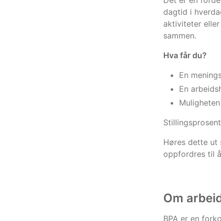
Det er en forde
dagtid i hverda
aktiviteter elle
sammen.
Hva får du?
En meningsf
En arbeids
Muligheten 
Stillingsprosen
Høres dette ut 
oppfordres til å
Om arbei
BPA er en forko