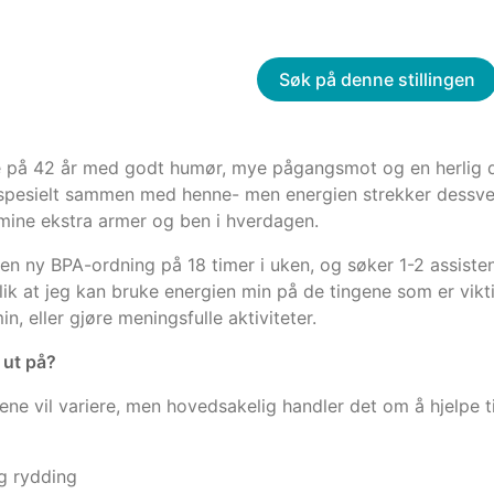
Søk på denne stillingen
på 42 år med godt humør, mye pågangsmot og en herlig datte
e, spesielt sammen med henne- men energien strekker dessverre
ine ekstra armer og ben i hverdagen.
 en ny BPA-ordning på 18 timer i uken, og søker 1-2 assisten
 slik at jeg kan bruke energien min på de tingene som er vik
n, eller gjøre meningsfulle aktiviteter.
 ut på?
ne vil variere, men hovedsakelig handler det om å hjelpe 
g rydding