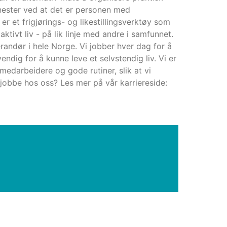
enester ved at det er personen med
 et frigjørings- og likestillingsverktøy som
aktivt liv - på lik linje med andre i samfunnet.
erandør i hele Norge. Vi jobber hver dag for å
ndig for å kunne leve et selvstendig liv. Vi er
 medarbeidere og gode rutiner, slik at vi
 jobbe hos oss? Les mer på vår karriereside: