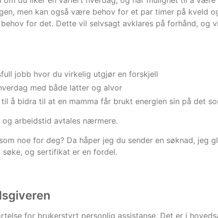
l om du liker en variert hverdag, og har mulighet til å være 
gen, men kan også være behov for et par timer på kveld og h
r behov for det. Dette vil selvsagt avklares på forhånd, og v
ull jobb hvor du virkelig utgjør en forskjell
hverdag med både latter og alvor
til å bidra til at en mamma får brukt energien sin på det 
t og arbeidstid avtales nærmere.
som noe for deg? Da håper jeg du sender en søknad, jeg gle
 søke, og sertifikat er en fordel.
dsgiveren
rtelse for brukerstyrt personlig assistanse. Det er i hoveds