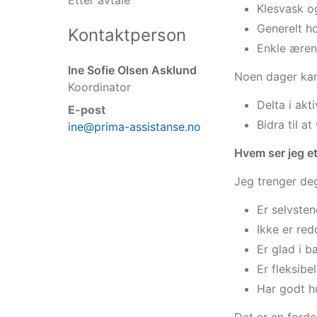
Etter avtale
Klesvask o
Generelt h
Kontaktperson
Enkle æren
Ine Sofie Olsen Asklund
Noen dager kan
Koordinator
Delta i ak
E-post
Bidra til 
ine@prima-assistanse.no
Hvem ser jeg e
Jeg trenger de
Er selvste
Ikke er red
Er glad i 
Er fleksibe
Har godt h