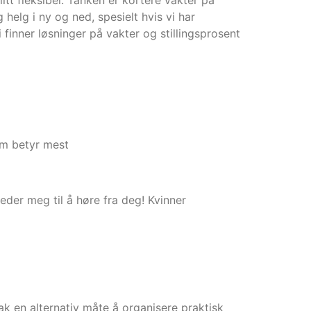
litt fleksibel. Tanken er kortere vakter på
elg i ny og ned, spesielt hvis vi har
i finner løsninger på vakter og stillingsprosent
som betyr mest
der meg til å høre fra deg! Kvinner
ak en alternativ måte å organisere praktisk