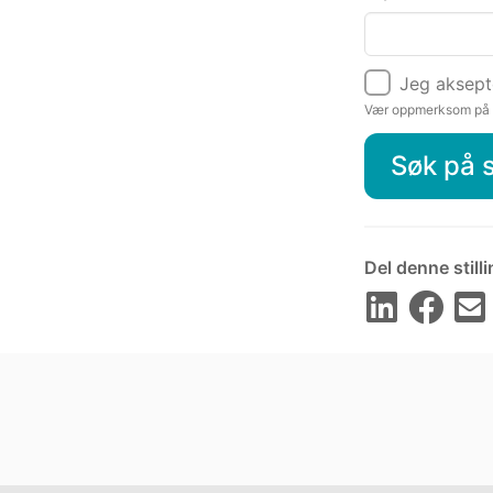
Jeg aksep
Vær oppmerksom på at
Søk på s
Del denne still