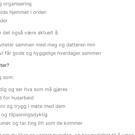
g organisering
olde hjemmet i orden
der
 det også være aktuelt å:
tiviteter sammen med meg og datteren min
at vi får gode og hyggelige hverdager sammen
tter?
g som:
ndig og ser hva som må gjøres
d for husarbeid
barn og trygg i møte med dem
l og tilpasningsdyktig
umør og tar ting litt som de kommer