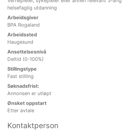
Vernepleier, sykepleier eller annen relevant 3-årig
helsefaglig utdanning
Arbeidsgiver
BPA Rogaland
Arbeidssted
Haugesund
Ansettelsesnivå
Deltid (0-100%)
Stillingstype
Fast stilling
Søknadsfrist:
Annonsen er utløpt
Ønsket oppstart
Etter avtale
Kontaktperson