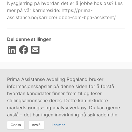
Nysgjerring på hvordan det er å jobbe hos oss? Les
mer på vår karriereside: https://prima-
assistanse.no/karriere/jobbe-som-bpa-assistent/
Del denne stillingen
Prima Assistanse avdeling Rogaland bruker
informasjonskapsler på denne siden for å forstå
hvordan kandidater finner frem til og leser
stillingsannonsene deres. Dette kan inkludere
Kontakt oss på
hallo@vilect.com
markedsførings- og analyseverktøy. Du kan gjerne
Personvern
|
Informasjonskapsler
avslå – det har ingen innvirkning på søknaden din.
© 2017–2026 Vilect
Godta
Avslå
Les mer