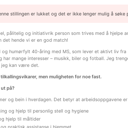
enne stillingen er lukket og det er ikke lenger mulig å søke 
bel, pålitelig og initiativrik person som trives med å hjelpe
 det hende vi er en god match!
l og humørfylt 40-åring med MS, som lever et aktivt liv fra 
Jeg har mange interesser – musikk, biler og fotball. Jeg treng
 jeg kan være det.
 tilkallingsvikarer, men muligheten for noe fast.
 ut på?
mer og bein i hverdagen. Det betyr at arbeidsoppgavene er 
ging og hjelp til personlig stell og hygiene
g hjelp til måltider
 og praktisk assistanse i hjemmet