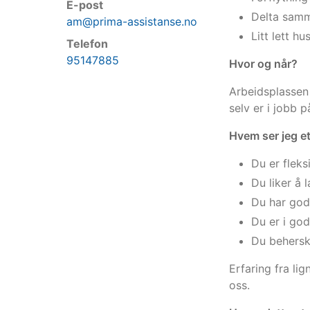
E-post
Delta samm
am@prima-assistanse.no
Litt lett h
Telefon
95147885
Hvor og når?
Arbeidsplassen
selv er i jobb p
Hvem ser jeg e
Du er fleks
Du liker å 
Du har god
Du er i god
Du beherske
Erfaring fra li
oss.