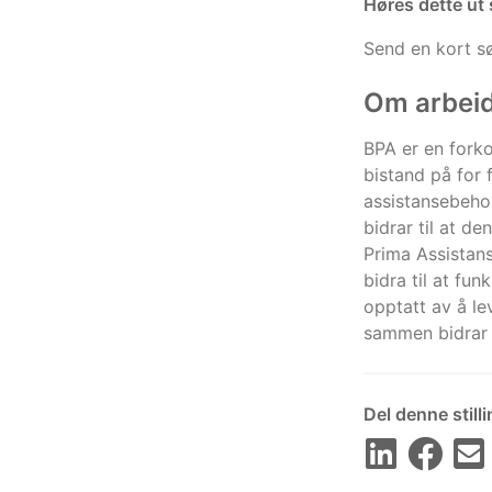
Høres dette ut
Send en kort sø
Om arbei
BPA er en forko
bistand på for 
assistansebehov
bidrar til at de
Prima Assistans
bidra til at fu
opptatt av å le
sammen bidrar 
Del denne still