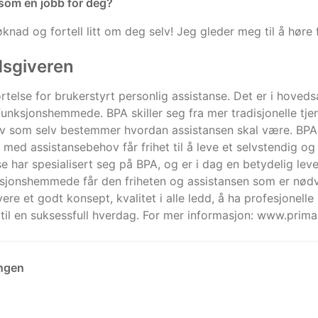
 som en jobb for deg?
knad og fortell litt om deg selv! Jeg gleder meg til å høre 
dsgiveren
rtelse for brukerstyrt personlig assistanse. Det er i hoveds
funksjonshemmede. BPA skiller seg fra mer tradisjonelle tj
 som selv bestemmer hvordan assistansen skal være. BPA er
n med assistansebehov får frihet til å leve et selvstendig og 
e har spesialisert seg på BPA, og er i dag en betydelig lev
nksjonshemmede får den friheten og assistansen som er nødve
vere et godt konsept, kvalitet i alle ledd, å ha profesjonelle
til en suksessfull hverdag. For mer informasjon: www.prima
ingen