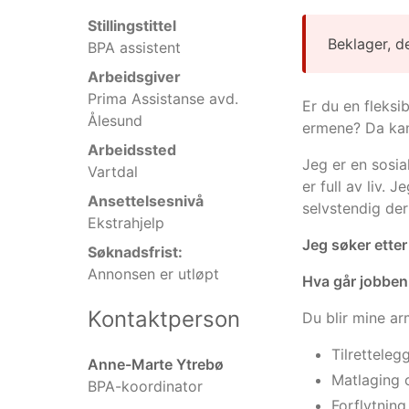
Stillingstittel
Beklager, d
BPA assistent
Arbeidsgiver
Prima Assistanse avd.
Er du en fleksi
Ålesund
ermene? Da kan
Arbeidssted
Jeg er en sosia
Vartdal
er full av liv. 
Ansettelsesnivå
selvstendig der
Ekstrahjelp
Jeg søker etter
Søknadsfrist:
Annonsen er utløpt
Hva går jobben
Kontaktperson
Du blir mine ar
Tilretteleg
Anne-Marte Ytrebø
Matlaging o
BPA-koordinator
Forflytning