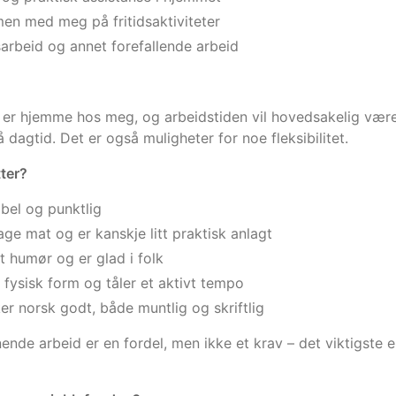
en med meg på fritidsaktiviteter
usarbeid og annet forefallende arbeid
 er hjemme hos meg, og arbeidstiden vil hovedsakelig være
å dagtid. Det er også muligheter for noe fleksibilitet.
tter?
ibel og punktlig
lage mat og er kanskje litt praktisk anlagt
t humør og er glad i folk
 fysisk form og tåler et aktivt tempo
r norsk godt, både muntlig og skriftlig
gnende arbeid er en fordel, men ikke et krav – det viktigst