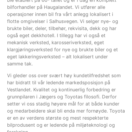
ble etablert på 60- tallet og er i dag en komplett
bilforhandler på Haugalandet. Vi utfører alle
operasjoner innen bil fra vårt anlegg lokalisert i
flotte omgivelser i Salhusvegen. Vi selger nye- og
brukte biler, deler, tilbehør, rekvisita, dekk og har
også eget dekkhotell. I tillegg har vi også et
mekanisk verksted, karosseriverksted, eget
klargjøringsverksted for nye og brukte biler og et
eget lakkeringsverksted – alt lokalisert under
samme tak.
Vi gleder oss over svært høy kundetilfredshet som
har bidratt til vår ledende markedsposisjon på
Vestlandet. Kvalitet og kontinuerlig forbedring er
grunnpilaren i Jægers og Toyotas filosofi. Derfor
setter vi oss stadig høyere mål for at både kunder
og medarbeidere skal bli enda mer fornøyde. Toyota
er en av verdens største og mest respekterte
bilprodusent og er ledende på miljøteknologi og